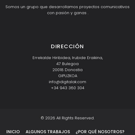
Somos un grupo que desarrollamos proyectos comunicativos
con pasión y ganas .
Inicio
A
L
G
U
N
O
S
R
A
B
A
J
O
¿
P
O
R
U
O
S
O
T
R
O
S
Servicios
E
l
q
u
i
p
Contacto
T
S
Q
e
o
É N
?
DIRECCIÓN
Errekalde Hiribidea, Irubide Eraikina,
47 Bulegoa
20018 Donostia
GIPUZKOA
info@digitalak.com
+34 943 360 304
© 2026 All Rights Reserved.
INICIO
ALGUNOS TRABAJOS
¿POR QUÉ NOSOTROS?