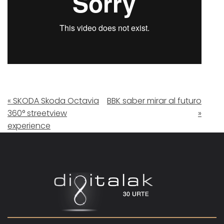
« SKODA Skoda Octavia
BBK saber mirar al futuro
360° streetview
»
experience