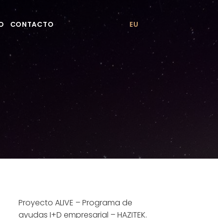
PO
CONTACTO
EU
Proyecto ALIVE – Programa de
ayudas I+D empresarial – HAZITEK.