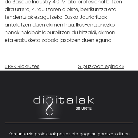
da Basque Industry 4.0. Milaka profesional biltzen
dira urtero, 4.iraultzaren albiste, berrikuntza eta
tendentziak ezagutzeko. Eusko Jaurlaritzak
antolatzen duen ekimen hau. Ikus-entzunezko
honek nolabait laburbiltzen du hitzaldi, ekimen
eta erakusketa zabala jasotzen duen eguna.
« BBK Biokruzes
Gipuzkoan eginak »
Komunikazio proiektuak pasioz eta gogotsu garatzen dituen