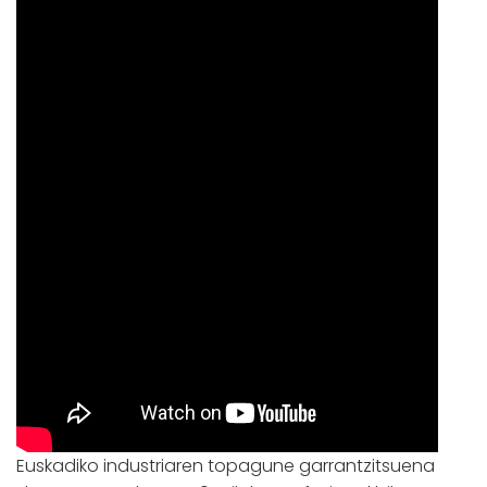
Euskadiko industriaren topagune garrantzitsuena