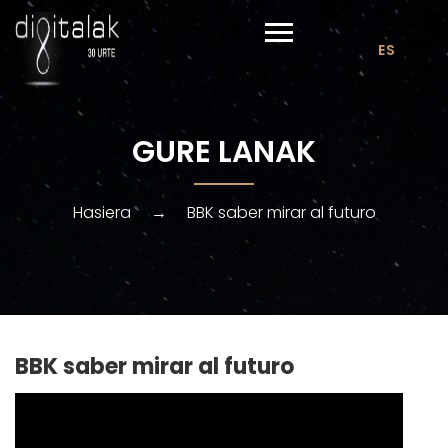
ES
GURE LANAK
Hasiera
→
BBK saber mirar al futuro
BBK saber mirar al futuro