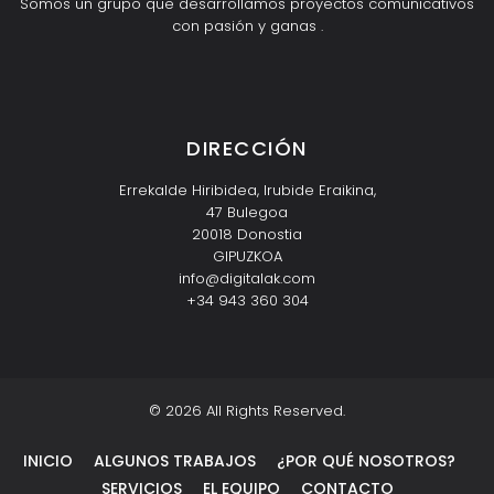
Somos un grupo que desarrollamos proyectos comunicativos
con pasión y ganas .
Inicio
A
L
G
U
N
O
S
R
A
B
A
J
O
¿
P
O
R
U
O
S
O
T
R
O
S
Servicios
E
l
q
u
i
p
Contacto
T
S
Q
e
o
É N
?
DIRECCIÓN
Errekalde Hiribidea, Irubide Eraikina,
47 Bulegoa
20018 Donostia
GIPUZKOA
info@digitalak.com
+34 943 360 304
© 2026 All Rights Reserved.
INICIO
ALGUNOS TRABAJOS
¿POR QUÉ NOSOTROS?
SERVICIOS
EL EQUIPO
CONTACTO