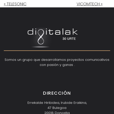
« TELESONIC
VICOMTECH »
Somos un grupo que desarrollamos proyectos comunicativos
con pasión y ganas .
Inicio
A
L
G
U
N
O
S
R
A
B
A
J
O
¿
P
O
R
U
O
S
O
T
R
O
S
Servicios
E
l
q
u
i
p
Contacto
T
S
Q
e
o
É N
?
DIRECCIÓN
Errekalde Hiribidea, Irubide Eraikina,
47 Bulegoa
20018 Donostia