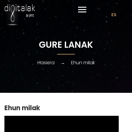
ES
GURE LANAK
Hasiera
→
Ehun milak
Ehun milak