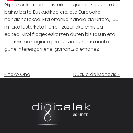
Gipuzkoako mendi lasterketa garrantzitsuena da,
baina baita Euskadikoa ere, eta Europako
handienetakoa. Eta erronka handia da urtero, 100
miliako lasterketa horren zuzeneko emisioa
egitea. Kirol frogek eskatzen duten bizitasun eta
dinamismoz eginiko produkzioa unean uneko
gune interesgarrienei garrantzia emanez.
« Yoko Ono
Duque de Mandas »