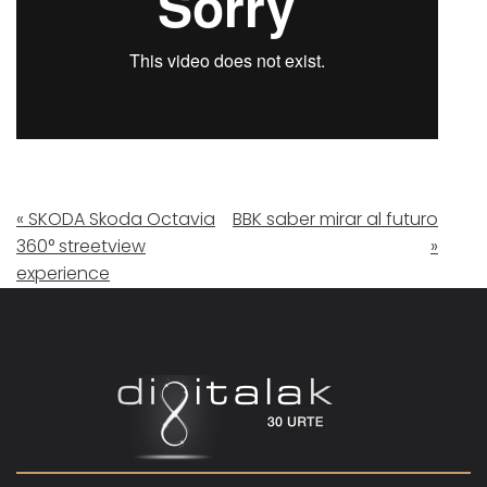
« SKODA Skoda Octavia
BBK saber mirar al futuro
360° streetview
»
experience