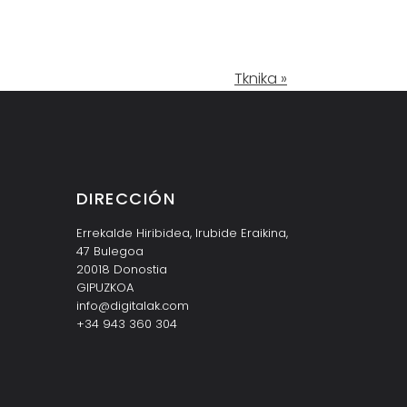
Tknika »
DIRECCIÓN
Errekalde Hiribidea, Irubide Eraikina,
47 Bulegoa
20018 Donostia
GIPUZKOA
info@digitalak.com
+34 943 360 304