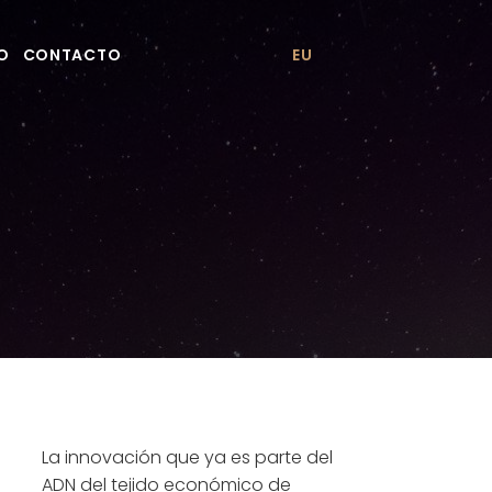
PO
CONTACTO
EU
La innovación que ya es parte del
ADN del tejido económico de