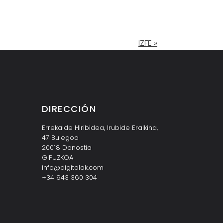
IZFE »
DIRECCIÓN
Errekalde Hiribidea, Irubide Eraikina,
47 Bulegoa
20018 Donostia
GIPUZKOA
info@digitalak.com
+34 943 360 304